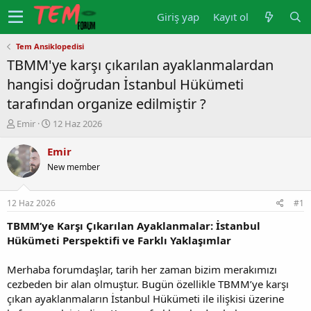
Giriş yap
Kayıt ol
Tem Ansiklopedisi
TBMM'ye karşı çıkarılan ayaklanmalardan
hangisi doğrudan İstanbul Hükümeti
tarafından organize edilmiştir ?
K
B
Emir
12 Haz 2026
o
a
n
ş
Emir
u
l
New member
y
a
u
n
b
g
12 Haz 2026
#1
a
ı
ş
ç
TBMM’ye Karşı Çıkarılan Ayaklanmalar: İstanbul
l
t
Hükümeti Perspektifi ve Farklı Yaklaşımlar
a
a
t
r
Merhaba forumdaşlar, tarih her zaman bizim merakımızı
a
i
cezbeden bir alan olmuştur. Bugün özellikle TBMM’ye karşı
n
h
çıkan ayaklanmaların İstanbul Hükümeti ile ilişkisi üzerine
i