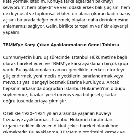
kafa yormak istedim. Konuya farklı açılardan bakmayı
seviyorum; hem objektif ve veri odaklı erkek bakış açısını hem
de duygusal ve toplumsal etkileri ön plana çıkaran kadın bakış
açısını bir arada değerlendirmek, olayları daha derinlemesine
anlamamızı sağlıyor. Gelin, birlikte tartışalım ve fikir alışverişi
yapalım.
TBMM’ye Karşı Çıkan Ayaklanmaların Genel Tablosu
Cumhuriyet’in kuruluş sürecinde, İstanbul Hükümeti’ne bağlı
olarak hareket eden ve TBMM’ye karşı ayaklanan birçok grup
vardı. Bu ayaklanmaların amacı genellikle merkezi otoriteyi
güçlendirmek, yeni meclisin yetkilerini sınırlandırmak veya
mevcut siyasi dengeyi bozmak üzerine kuruluydu. Ancak
hepsinin arkasında doğrudan İstanbul Hükümeti’nin olduğu
söylenemez; bazıları yerel direniş veya bölgesel çıkarlar
doğrultusunda ortaya çıkmıştır.
Özellikle 1920–1921 yılları arasında yaşanan Kuva-yi
İnzibatiye ayaklanması, İstanbul Hükümeti tarafından
organize edilen ilk ve en dikkat çekici hareket olarak öne
çıkmaktadır. Bu ayaklanma, TBMM’nin otoritesini kırmak ve