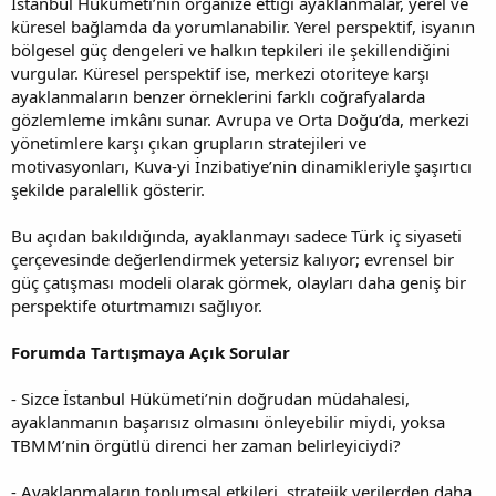
İstanbul Hükümeti’nin organize ettiği ayaklanmalar, yerel ve
küresel bağlamda da yorumlanabilir. Yerel perspektif, isyanın
bölgesel güç dengeleri ve halkın tepkileri ile şekillendiğini
vurgular. Küresel perspektif ise, merkezi otoriteye karşı
ayaklanmaların benzer örneklerini farklı coğrafyalarda
gözlemleme imkânı sunar. Avrupa ve Orta Doğu’da, merkezi
yönetimlere karşı çıkan grupların stratejileri ve
motivasyonları, Kuva-yi İnzibatiye’nin dinamikleriyle şaşırtıcı
şekilde paralellik gösterir.
Bu açıdan bakıldığında, ayaklanmayı sadece Türk iç siyaseti
çerçevesinde değerlendirmek yetersiz kalıyor; evrensel bir
güç çatışması modeli olarak görmek, olayları daha geniş bir
perspektife oturtmamızı sağlıyor.
Forumda Tartışmaya Açık Sorular
- Sizce İstanbul Hükümeti’nin doğrudan müdahalesi,
ayaklanmanın başarısız olmasını önleyebilir miydi, yoksa
TBMM’nin örgütlü direnci her zaman belirleyiciydi?
- Ayaklanmaların toplumsal etkileri, stratejik verilerden daha