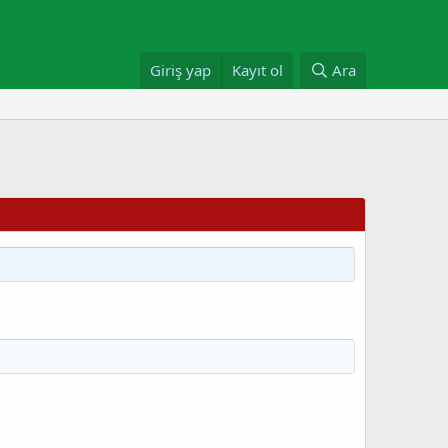
Giriş yap
Kayıt ol
Ara