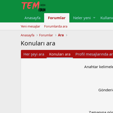
Anasayfa
Forumlar
Neler yeni
Kullanı
Yeni mesajlar
Forumlarda ara
Anasayfa
Forumlar
Ara
Konuları ara
Her şeyi ara
Konuları ara
Profil mesajlarında a
Anahtar kelimel
Gönderi
Zamanına gö