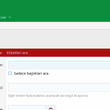
cılar
ra
Etiketleri ara
er
Sadece başlıkları ara
ci
Eğer birden fazla kullanıcı aranacak ise virgül ile ayırınız.
re