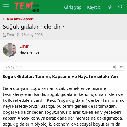
Giriş yap
Kayıt ol
Tem Ansiklopedisi
Soğuk gıdalar nelerdir ?
K
B
Emir
16 May 2026
o
a
n
ş
Emir
u
l
New member
y
a
u
n
b
g
16 May 2026
#1
a
ı
ş
ç
Soğuk Gıdalar: Tanımı, Kapsamı ve Hayatımızdaki Yeri
l
t
a
a
Gıda dünyası, çoğu zaman sıcak yemekler ve pişirme
t
r
teknikleriyle anılsa da, soğuk gıdaların kendi iç dinamikleri ve
a
i
kültürel etkileri vardır. Peki, “soğuk gıdalar” derken tam olarak
n
h
neyi kastediyoruz? Basitçe, bu terim genellikle ısıtılmadan,
i
doğal ya da önceden soğutulmuş olarak tüketilen yiyecekleri
kapsar. Ancak konuya biraz daha derinlemesine baktığımızda,
soğuk gıdaların biyolojik, ekonomik ve sosyal boyutlarını da