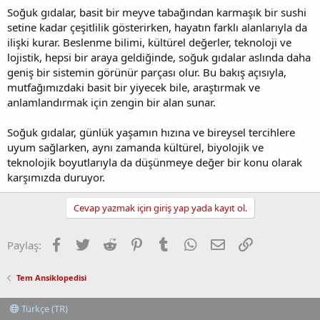
Soğuk gıdalar, basit bir meyve tabağından karmaşık bir sushi
setine kadar çeşitlilik gösterirken, hayatın farklı alanlarıyla da
ilişki kurar. Beslenme bilimi, kültürel değerler, teknoloji ve
lojistik, hepsi bir araya geldiğinde, soğuk gıdalar aslında daha
geniş bir sistemin görünür parçası olur. Bu bakış açısıyla,
mutfağımızdaki basit bir yiyecek bile, araştırmak ve
anlamlandırmak için zengin bir alan sunar.
Soğuk gıdalar, günlük yaşamın hızına ve bireysel tercihlere
uyum sağlarken, aynı zamanda kültürel, biyolojik ve
teknolojik boyutlarıyla da düşünmeye değer bir konu olarak
karşımızda duruyor.
Cevap yazmak için giriş yap yada kayıt ol.
Facebook
Twitter
Reddit
Pinterest
Tumblr
WhatsApp
E-posta
Link
Paylaş:
Tem Ansiklopedisi
Türkçe (TR)