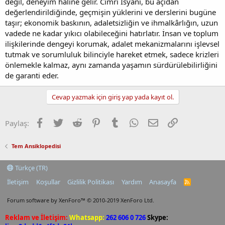
değil, deneyim haline gelir. Cimri İsyanı, bu açıdan
değerlendirildiğinde, geçmişin yüklerini ve derslerini bugüne
taşır; ekonomik baskının, adaletsizliğin ve ihmalkârlığın, uzun
vadede ne kadar yıkıcı olabileceğini hatırlatır. İnsan ve toplum
ilişkilerinde dengeyi korumak, adalet mekanizmalarını işlevsel
tutmak ve sorumluluk bilinciyle hareket etmek, sadece krizleri
önlemekle kalmaz, aynı zamanda yaşamın sürdürülebilirliğini
de garanti eder.
Cevap yazmak için giriş yap yada kayıt ol.
Facebook
Twitter
Reddit
Pinterest
Tumblr
WhatsApp
E-posta
Link
Paylaş:
Tem Ansiklopedisi
Türkçe (TR)
İletişim
Koşullar
Gizlilik Politikası
Yardım
Anasayfa
R
S
S
Forum software by XenForo™
© 2010-2019 XenForo Ltd.
Reklam ve İletişim:
Whatsapp:
262 606 0 726
Skype: