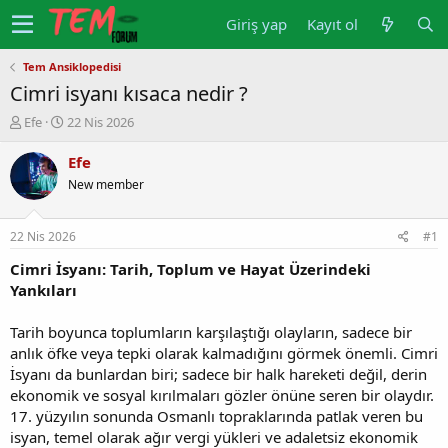
Giriş yap
Kayıt ol
Tem Ansiklopedisi
Cimri isyanı kısaca nedir ?
K
B
Efe
22 Nis 2026
o
a
n
ş
Efe
u
l
New member
y
a
u
n
b
g
22 Nis 2026
#1
a
ı
ş
ç
Cimri İsyanı: Tarih, Toplum ve Hayat Üzerindeki
l
t
Yankıları
a
a
t
r
Tarih boyunca toplumların karşılaştığı olayların, sadece bir
a
i
anlık öfke veya tepki olarak kalmadığını görmek önemli. Cimri
n
h
İsyanı da bunlardan biri; sadece bir halk hareketi değil, derin
i
ekonomik ve sosyal kırılmaları gözler önüne seren bir olaydır.
17. yüzyılın sonunda Osmanlı topraklarında patlak veren bu
isyan, temel olarak ağır vergi yükleri ve adaletsiz ekonomik