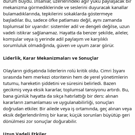
durum buydu. İnsanlar, üzerlerindeki ağır yükü paylaşacak bir
mekanizma görmediklerinde ve seslerini duyuracak kanallar
bulamadıklarında, tepkilerini sokaklarda göstermeye
başladılar. Bu, sadece öfke patlaması değil, aynı zamanda
toplumsal bir uyarıdır: sistemler adil ve dengeli değilse, uzun
vadeli istikrar sağlanamaz. Hayatta da benzer şekilde, aileler,
komşular veya iş yerinde adil paylaşım ve karşılıklı
sorumluluk olmadığında, güven ve uyum zarar görür.
Liderlik, Karar Mekanizmaları ve Sonuçlar
Olayların gidişatında liderlerin rolü kritik oldu. Cimri İsyanı
sırasında hem merkezi otoritenin hem de yerel yönetimlerin
tutumu, hareketin şiddetini ve süresini belirledi. Bazen
gecikmiş veya eksik kararlar, toplumsal tansiyonu artırdı. Bu,
bana günlük hayatta da sıkça hatırlattığı bir ders: alınan
kararların zamanlaması ve uygulanabilirliği, sonuçları
doğrudan etkiler. Bir ailede veya iş ortamında, geç alınan veya
eksik değerlendirilmiş bir karar, küçük sorunları büyütüp geri
dönülmesi zor sonuçlar doğurabilir.
Uzun Vadeli Etkiler