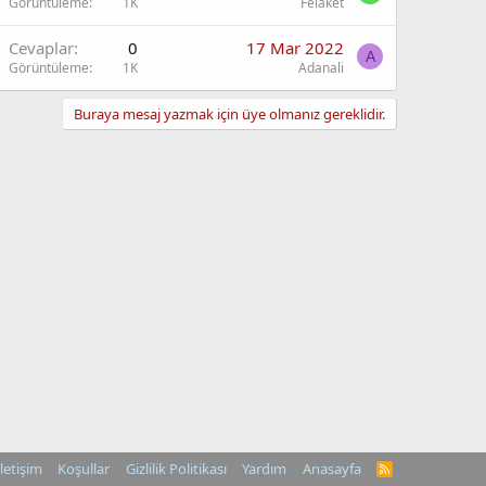
Görüntüleme
1K
Felaket
Cevaplar
0
17 Mar 2022
A
Görüntüleme
1K
Adanali
Buraya mesaj yazmak için üye olmanız gereklidir.
İletişim
Koşullar
Gizlilik Politikası
Yardım
Anasayfa
R
S