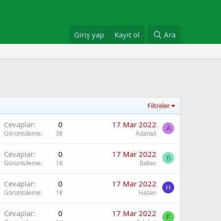
Giriş yap
Kayıt ol
Ara
Filtreler
Cevaplar
0
17 Mar 2022
A
Görüntüleme
3K
Adanali
Cevaplar
0
17 Mar 2022
B
Görüntüleme
1K
Bakec
Cevaplar
0
17 Mar 2022
H
Görüntüleme
1K
Hasan
Cevaplar
0
17 Mar 2022
F